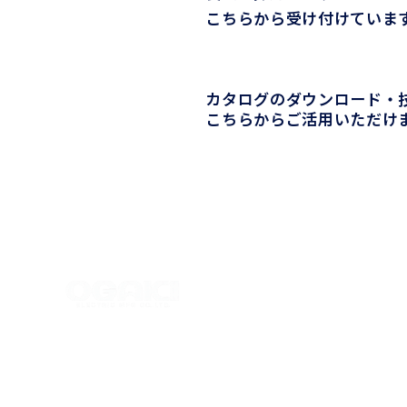
こちらから受け付けていま
カタログのダウンロード・
こちらからご活用いただけ
大垣電機株式会社
〒503-1322
岐阜県養老郡養老町西岩道414番地
© 2026 OGAKI ELECTRIC MFG. CO., LTD. All rights reserved.