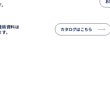
お
す。
技術資料は
カタログはこちら
ます。
TOP
製品紹介
高圧開閉器類
高低圧受配電盤