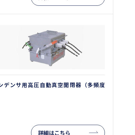
ンデンサ用高圧自動真空開閉器（多頻度
）
詳細はこちら