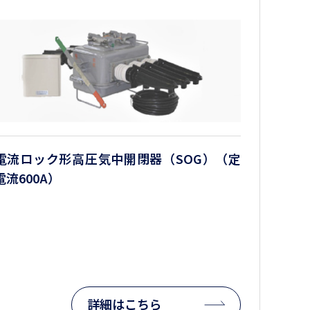
電流ロック形高圧気中開閉器（SOG）（定
電流600A）
詳細はこちら