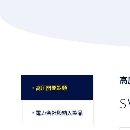
高
・高圧開閉器類
S
・電力会社殿納入製品