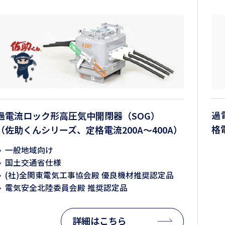
過
過電流ロック形高圧気中開閉器（SOG）
格
（佐助くんシリーズ、定格電流200A～400A）
一般地域向け
国土交通省仕様
(社)全関東電気工事協会殿 優良機材推奨認定品
電気安全北陸委員会殿 推奨認定品
詳細はこちら