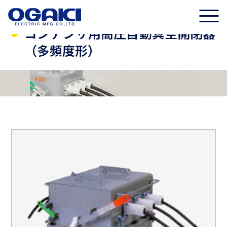
コンデンサ用高圧自動真空開閉器
（多頻度形）