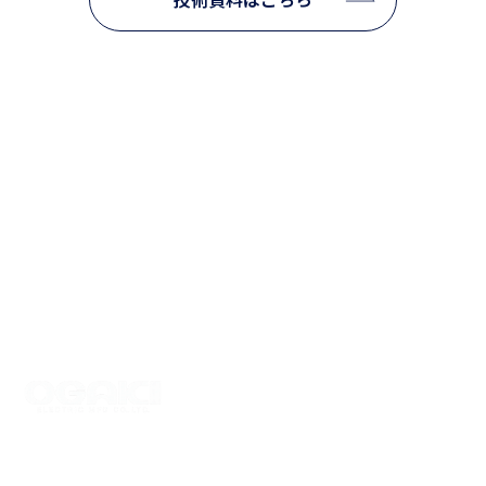
TOP
SDGs
製品紹介
よくあるご質問
高圧開閉器類
お知らせ
高低圧受配電盤
サイトマップ
会社情報
プライバシーポリシー
採用情報
大垣電機株式会社
〒503-1322