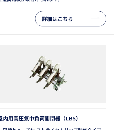
詳細はこちら
屋内用高圧気中負荷開閉器（LBS）
限流ヒューズ付 ストライカトリップ動作タイプ