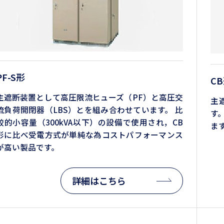
PF-S形
C
主遮断装置として高圧限流ヒューズ（PF）と高圧交
主
流負荷開閉器（LBS）とを組み合わせています。 比
す
較的小容量（300kVA以下）の設備で使用され，CB
ま
形に比べ受電方式が単純な為コストパフォーマンス
が高い製品です。
詳細はこちら