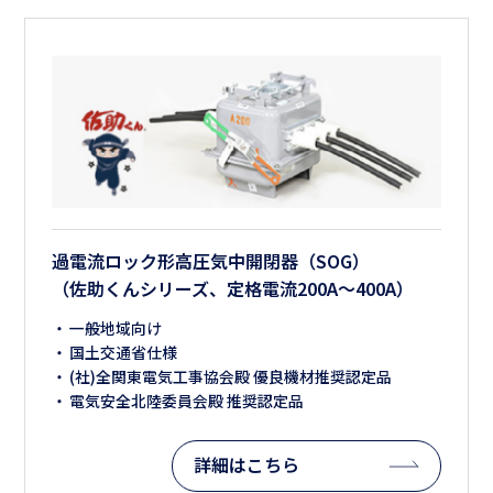
過電流ロック形高圧気中開閉器（SOG）
（佐助くんシリーズ、定格電流200A～400A）
一般地域向け
国土交通省仕様
(社)全関東電気工事協会殿 優良機材推奨認定品
電気安全北陸委員会殿 推奨認定品
詳細はこちら